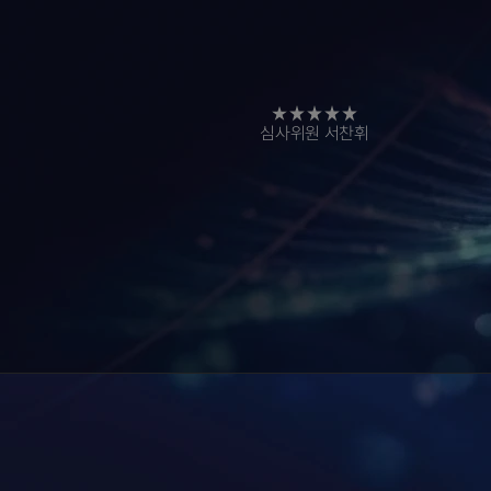
심사위원
이윰
"SF도
판타지도
아닌,
오직
'당신'이라는
장르를
만나고
싶습니다.
당신만의
세계관
자체가
새로운
장르가
되는
작품을
기대합니다."
심사위원 서찬휘
"AI를
창조적인
도구로
쓸
수
있는가는
즐거움을
욕망하는
인간으로서의
우리가
결정합니다.
미래의
방향,
여러분의
욕망을
통해
확인하고
싶습니다"