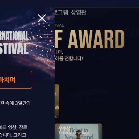
CKAIFF
출품
CKAIFF
출품
프로그램
상영관
CKAIFF
출품
IONAL AI GENRE FILM FESTIVAL 
프로그램
상영관
 CKAIFF AWARD
시상식의 최종 수상 결과를 발표합니다.
 모든 수상자분께 진심으로 축하를 전합니다!
마치며 
최우수상
Miserere Tui (Have mercy 
on you)
원 속에 3일간의 
화와 영상, 장르
우수상
우수상
Paradise of Tomorrow
Ticket to neverland 
니다. 그리고 