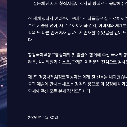
청강
국제
그 질문에 전 세계 창작자들이 각자의 방식으로 응답해주
AI
장르
전 세계 창작자 여러분이 보내주신 작품들은 실로 경이로웠습
순한 기술을 넘어, 새로운 이야기와 감각, 이미지와 세계
관객상
The Prompt of red sno
작의 또 다른 언어이자 동료로서 존재할 수 있음을 깊이 
영상제
다.
청강국제AI장르영상제의 첫 출발에 함께해 주신 국내외 창
인간과
AI,
러분, 심사위원과 게스트, 관계자 여러분께 진심으로 감사
장르로
공명하는
이야기의
미래
Submission
2026.02.01~2026.02.28
제1회 청강국제AI장르영상제는 이제 첫 걸음을 내디뎠습니
술과 예술이 만나는 새로운 창작의 장으로 더 성장해 나가
함께해 주신 모든 분께 감사드립니다.
2026년 4월 30일