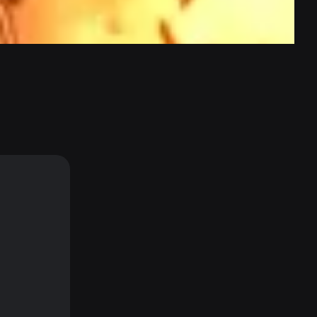
출품규정
MORE