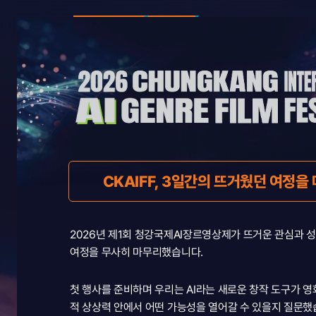
CHUNGKANG INTERNAT
2026
2026 CKAIFF 
영광의 주인공이 되신
CKAIFF, 3일간의 뜨거웠던 여정을 
대상
Her.Story 
2026년 제1회 청강국제AI장르영상제가 뜨거운 관심과 성
2026
여정을 무사히 마무리했습니다.
CHUNGKANG
INTERNATIONAL
첫 행사를 준비하며 우리는 AI라는 새로운 창작 도구가 영
AI
GENRE
FILM
FESTIVAL
우수상
Dragonslayer 
적 상상력 안에서 어떤 가능성을 열어갈 수 있을지 질문했습