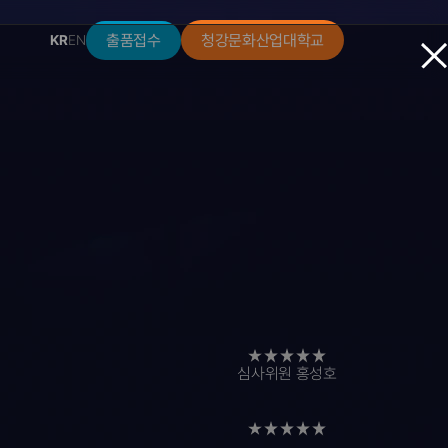
출품접수
청강문화산업대학교
KR
EN
출품접수
청강문화산업대학교
KR
EN
KR
EN
출품접수
청강문화산업대학교
심사위원 홍성호
"기술과
예술이
함께하는
첫
걸음에
깊은
감동과
축하를
전합니다"